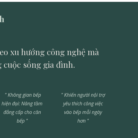
nh
theo xu hướng công nghệ mà
g cuộc sống gia đình.
" Không gian bếp
"
Khiến người nội trợ
hiện đại: Nâng tầm
yêu thích công việc
đẳng cấp cho căn
vào bếp mỗi ngày
bếp "
hơn
"